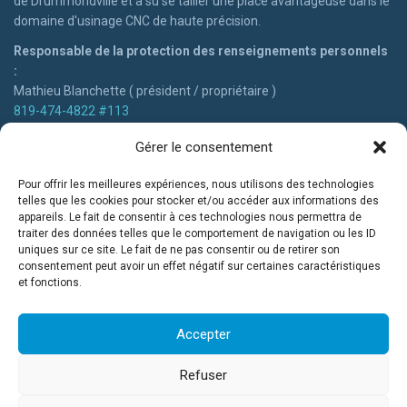
de Drummondville et a su se tailler une place avantageuse dans le
domaine d'usinage CNC de haute précision.
Responsable de la protection des renseignements personnels
:
Mathieu Blanchette ( président / propriétaire )
819-474-4822 #113
mblanchette@usinageblanchette.com
Gérer le consentement
Pour offrir les meilleures expériences, nous utilisons des technologies
telles que les cookies pour stocker et/ou accéder aux informations des
Besoin de nos services?
appareils. Le fait de consentir à ces technologies nous permettra de
traiter des données telles que le comportement de navigation ou les ID
uniques sur ce site. Le fait de ne pas consentir ou de retirer son
Que votre projet demande un haut niveau de précision et
consentement peut avoir un effet négatif sur certaines caractéristiques
complexité, nous avons l'expertise, la créativité, la qualité et la
et fonctions.
rapidité afin d'être votre partenaire de choix pour vos besoins
d'usinage !
Accepter
DEMANDER UNE SOUMISSION
Refuser