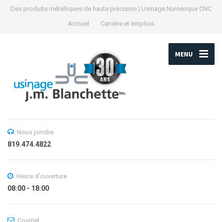
Des produits métalliques de haute précision | Usinage Numérique CNC
Accueil
Carrière et emplois
MENU
Nous joindre
819.474.4822
Heure d'ouverture
08:00 - 18:00
Courriel