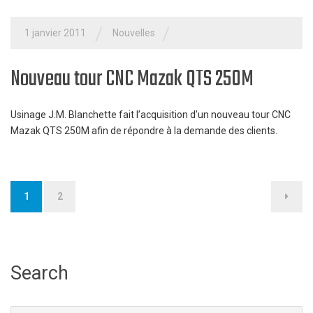
/
/
1 janvier 2011
Nouvelles
Nouveau tour CNC Mazak QTS 250M
Usinage J.M. Blanchette fait l’acquisition d’un nouveau tour CNC
Mazak QTS 250M afin de répondre à la demande des clients.
1
2
Pagination
des
publications
Search