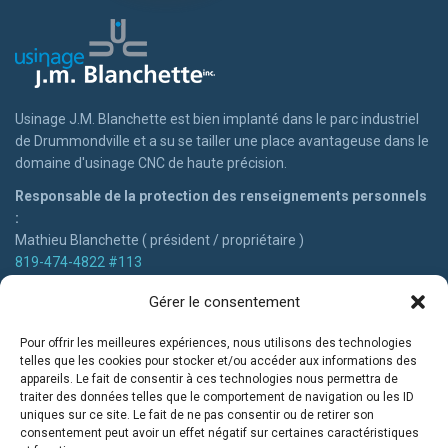
Usinage J.M. Blanchette est bien implanté dans le parc industriel
de Drummondville et a su se tailler une place avantageuse dans le
domaine d'usinage CNC de haute précision.
Responsable de la protection des renseignements personnels
:
Mathieu Blanchette ( président / propriétaire )
819-474-4822 #113
mblanchette@usinageblanchette.com
Besoin de nos services?
Gérer le consentement
Que votre projet demande un haut niveau de précision et
Pour offrir les meilleures expériences, nous utilisons des technologies
complexité, nous avons l'expertise, la créativité, la qualité et la
telles que les cookies pour stocker et/ou accéder aux informations des
appareils. Le fait de consentir à ces technologies nous permettra de
rapidité afin d'être votre partenaire de choix pour vos besoins
traiter des données telles que le comportement de navigation ou les ID
d'usinage !
uniques sur ce site. Le fait de ne pas consentir ou de retirer son
consentement peut avoir un effet négatif sur certaines caractéristiques
DEMANDER UNE SOUMISSION