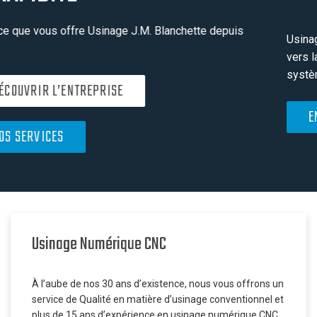
vers la nouvelle norme ISO 9001 : 2015 et maintient un
système d’amélioration continue.
EN SAVOIR PLUS
Usinage Numérique CNC
À l’aube de nos 30 ans d’existence, nous vous offrons un
service de Qualité en matière d’usinage conventionnel et
plus de 15 ans d’expérience en usinage numérique CNC.
Nous mettons tout en œuvre pour répondre à vos
besoins de production élevée jusqu’à la fabrication de
pièces unitaires d’outillages et de gabarits.