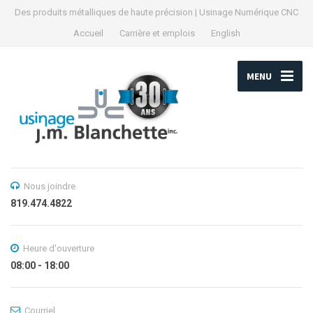
Des produits métalliques de haute précision | Usinage Numérique CNC
Accueil
Carrière et emplois
English
MENU
Nous joindre
819.474.4822
Heure d'ouverture
08:00 - 18:00
Courriel