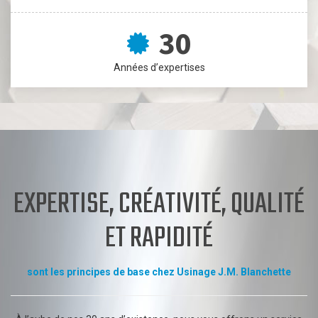
Années d‎’expertises
EXPERTISE, CRÉATIVITÉ, QUALITÉ
ET RAPIDITÉ
sont les principes de base chez Usinage J.M. Blanchette
À l’aube de nos 30 ans d’existence, nous vous offrons un service
de qualité en matière d’usinage conventionnel et plus de 15 ans
d’expérience en usinage numérique CNC. Nous mettons tout en
œuvre pour répondre à vos besoins de production élevée jusqu’à