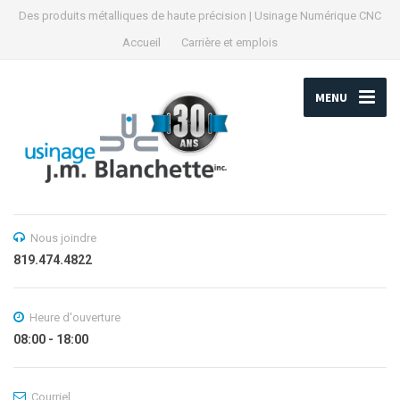
Des produits métalliques de haute précision | Usinage Numérique CNC
Accueil
Carrière et emplois
MENU
Nous joindre
819.474.4822
Heure d'ouverture
08:00 - 18:00
Courriel