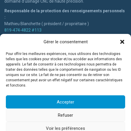
domaine d'usinage CNC de haute précision.
Responsable de la protection des renseignements personnels
:
Mathieu Blanchette ( président / propriétaire )
819-474-4822 #113
mblanchette@usinageblanchette.com
Gérer le consentement
Pour offrir les meilleures expériences, nous utilisons des technologies
telles que les cookies pour stocker et/ou accéder aux informations des
Besoin de nos services?
appareils. Le fait de consentir à ces technologies nous permettra de
traiter des données telles que le comportement de navigation ou les ID
uniques sur ce site. Le fait de ne pas consentir ou de retirer son
Que votre projet demande un haut niveau de précision et
consentement peut avoir un effet négatif sur certaines caractéristiques
complexité, nous avons l'expertise, la créativité, la qualité et la
et fonctions.
rapidité afin d'être votre partenaire de choix pour vos besoins
d'usinage !
Accepter
DEMANDER UNE SOUMISSION
Refuser
Voir les préférences